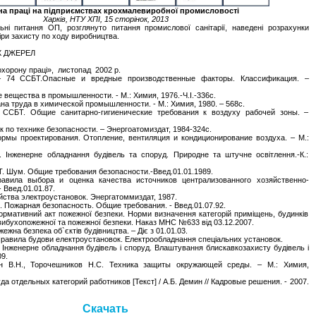
а праці на підприємствах крохмалевиробної промисловості
Харків, НТУ ХПІ, 15 сторінок, 2013
ьні питання ОП, розглянуто питання промислової санітарії, наведені розрахунки
іри захисту по ходу виробництва.
 ДЖЕРЕЛ
орону праці», листопад 2002 р.
4 ССБТ.Опасные и вредные производственные факторы. Классификация. –
вещества в промышленности. - М.: Химия, 1976.-Ч.I.-336с.
ана труда в химической промышленности. - М.: Химия, 1980. – 568с.
БТ. Общие санитарно-гигиенические требования к воздуху рабочей зоны. –
по технике безопасности. – Энергоатомиздат, 1984-324с.
ы проектирования. Отопление, вентиляция и кондиционирование воздуха. – М.:
нженерне обладнання будівель та споруд. Природне та штучне освітлення.-К.:
Т. Шум. Общие требования безопасности.-Введ.01.01.1989.
Правила выбора и оценка качества источников централизованного хозяйственно-
 Введ.01.01.87.
йства электроустановок. Энергатоммиздат, 1987.
 Пожарная безопасность. Общие требования. - Введ.01.07.92.
ормативний акт пожежної безпеки. Норми визначення категорій приміщень, будинків
 вибухопожежної та пожежної безпеки. Наказ МНС №633 від 03.12.2007.
ежна безпека об`єктів будівництва. – Діє з 01.01.03.
Правила будови електроустановок. Електрообладнання спеціальних установок.
 Інженерне обладнання будівель і споруд. Влаштування блискавкозахисту будівель і
09.
ин В.Н., Торочешников Н.С. Техника защиты окружающей среды. – М.: Химия,
да отдельных категорий работников [Текст] / А.Б. Демин // Кадровые решения. - 2007.
Скачать