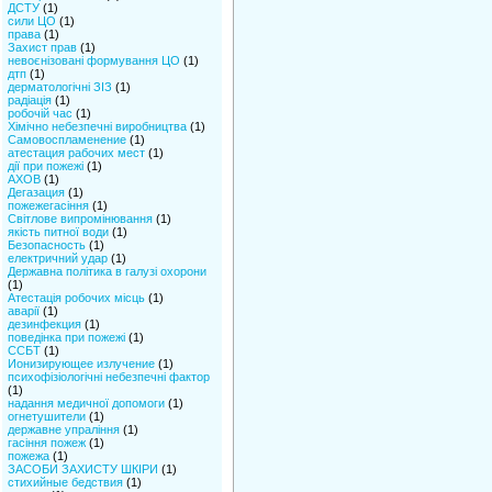
ДСТУ
(1)
сили ЦО
(1)
права
(1)
Захист прав
(1)
невоєнізовані формування ЦО
(1)
дтп
(1)
дерматологічні ЗІЗ
(1)
радіація
(1)
робочій час
(1)
Хімічно небезпечні виробництва
(1)
Самовоспламенение
(1)
атестация рабочих мест
(1)
дії при пожежі
(1)
АХОВ
(1)
Дегазация
(1)
пожежегасіння
(1)
Світлове випромінювання
(1)
якість питної води
(1)
Безопасность
(1)
електричний удар
(1)
Державна політика в галузі охорони
(1)
Атестація робочих місць
(1)
аварії
(1)
дезинфекция
(1)
поведінка при пожежі
(1)
ССБТ
(1)
Ионизирующее излучение
(1)
психофізіологічні небезпечні фактор
(1)
надання медичної допомоги
(1)
огнетушители
(1)
державне упраління
(1)
гасіння пожеж
(1)
пожежа
(1)
ЗАСОБИ ЗАХИСТУ ШКІРИ
(1)
стихийные бедствия
(1)