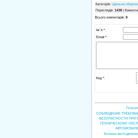
Категорія
:
Цівільна оборон
Переглядів
:
1438
|
Комента
Всього коментарів
:
0
Ім`я *:
Email *:
Код *:
Психол
СОБЛЮДЕНИЕ ТРЕБОВАН
БЕЗОПАСНОСТИ ПРИ 
ТЕХНИЧЕСКОМУ ОБС
АВТОМОБИЛ
Безпека життєдіяльнос