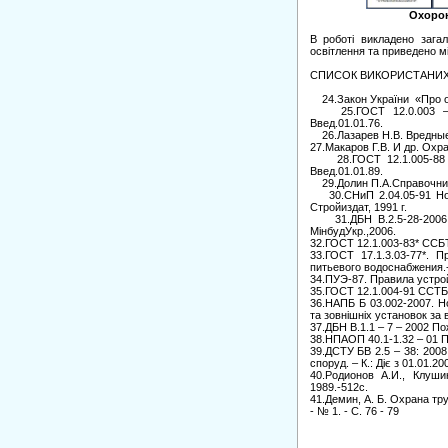
Охорон
В роботі викладено загал
освітлення та приведено м
СПИСОК ВИКОРИСТАНИХ
24.Закон України «Про ох
25.ГОСТ 12.0.003 – 7
Введ.01.01.76.
26.Лазарев Н.В. Вредные 
27.Макаров Г.В. И др. Охр
28.ГОСТ 12.1.005-88 СС
Введ.01.01.89.
29.Долин П.А.Справочник 
30.СНиП 2.04.05-91 Норм
Стройиздат, 1991 г.
31.ДБН В.2.5-28-2006. І
МінбудУкр.,2006.
32.ГОСТ 12.1.003-83* ССБ
33.ГОСТ 17.1.3.03-77*. 
питьевого водоснабжения.-
34.ПУЭ-87. Правила устро
35.ГОСТ 12.1.004-91 ССТБ.
36.НАПБ Б 03.002-2007. Н
та зовнішніх установок за
37.ДБН В.1.1 – 7 – 2002 Пож
38.НПАОП 40.1-1.32 – 01 
39.ДСТУ БВ 2.5 – 38: 2008
споруд. – К.: Діє з 01.01.20
40.Родионов А.И., Клуш
1989.-512с.
41.Демин, А. Б. Охрана тру
- № 1. - С. 76 - 79