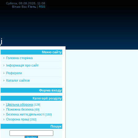
Субота, 08.08.2026, 11:08
Вітаю Вас
Гість
|
RSS
і
Меню сайту
Головна сторінка
Інформація про сайт
Реферати
Каталог сайтов
Форма входу
Категорії розділу
Цівільна оборона
[128]
Пожежна безпека
[69]
Безпека життєдіяльності
[180]
Охорона праці
[292]
Пошук