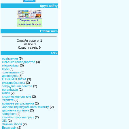
Друзі сайту
Статистика
Онлайн всього:
1
Гостей:
1
Користувачів:
0
Теги
освітлення
(5)
сільське господарство
(4)
мікроклімат
(3)
шум
(3)
травматизм
(3)
древесина
(3)
СТИХІЙНІ ЛИХА
(3)
електробезпека
(3)
забруднення повітря
(2)
організація
(2)
аміак
(2)
химическое оружие
(2)
Укриття
(2)
правове регулювання
(2)
Засоби індивідуального захисту
(2)
державна політика
(2)
завдання
(2)
служба охорони праці
(2)
ЗІЗ
(2)
Хімічна зброя
(2)
Евакуація
(2)