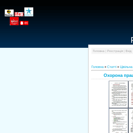
Головна
|
Реєстрація
|
Вхід
Головна
»
Статті
»
Цівільна
Охорона прац