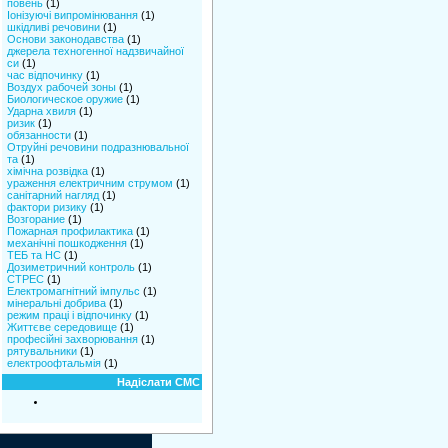
повень
(1)
Іонізуючі випромінювання
(1)
шкідливі речовини
(1)
Основи законодавства
(1)
джерела техногенної надзвичайної
си
(1)
час відпочинку
(1)
Воздух рабочей зоны
(1)
Биологическое оружие
(1)
Ударна хвиля
(1)
ризик
(1)
обязанности
(1)
Отруйні речовини подразнювальної
та
(1)
хімічна розвідка
(1)
ураження електричним струмом
(1)
санітарний нагляд
(1)
фактори ризику
(1)
Возгорание
(1)
Пожарная профилактика
(1)
механічні пошкодження
(1)
ТЕБ та НС
(1)
Дозиметричний контроль
(1)
СТРЕС
(1)
Електромагнітний імпульс
(1)
мінеральні добрива
(1)
режим праці і відпочинку
(1)
Життєве середовище
(1)
професійні захворювання
(1)
рятувальники
(1)
електроофтальмія
(1)
Надіслати СМС