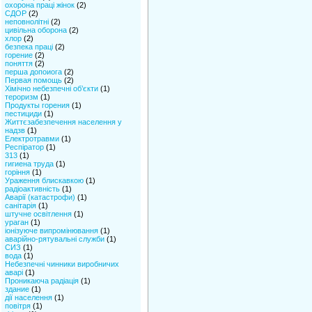
охорона праці жінок
(2)
СДОР
(2)
неповнолітні
(2)
цивільна оборона
(2)
хлор
(2)
безпека праці
(2)
горение
(2)
поняття
(2)
перша допоиога
(2)
Первая помощь
(2)
Хімічно небезпечні об’єкти
(1)
тероризм
(1)
Продукты горения
(1)
пестициди
(1)
Життєзабезпечення населення у
надзв
(1)
Електротравми
(1)
Респіратор
(1)
313
(1)
гигиена труда
(1)
горіння
(1)
Ураження блискавкою
(1)
радіоактивність
(1)
Аварії (катастрофи)
(1)
санітарія
(1)
штучне освітлення
(1)
ураган
(1)
іонізуюче випромінювання
(1)
аварійно-рятувальні служби
(1)
СИЗ
(1)
вода
(1)
Небезпечні чинники виробничих
аварі
(1)
Проникаюча радіація
(1)
здание
(1)
дії населення
(1)
повітря
(1)