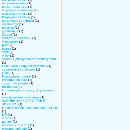
випромінювання
(1)
нормативна база
(1)
природне освітлення
(1)
пожежна безпека
(1)
Радіаційна безпека
(1)
промислова санітарія
(1)
Дозиметри
(1)
фермер
(1)
управління
(1)
Смерч
(1)
кровотечі переломи
(1)
ультразвук
(1)
риск
(1)
пожар
(1)
зсув
(1)
опіки
(1)
засоби індивідуального захисту орга
(1)
Сильнодіючі отруйні речовини
(1)
сушильные установки
(1)
Сель
(1)
Природные пожары
(1)
електричний шок
(1)
захист населення
(1)
гостиница
(1)
Організаційна структура цивільної о
(1)
електрометалізація шкіри
(1)
ЗАСОБИ ЗАХИСТУ ОРГАНІВ
ДИХАННЯ
(1)
способи припинення процесу горіння
(1)
ЦО
(1)
історія
(1)
цунамі
(1)
падение с высоты
(1)
електричний опік
(1)