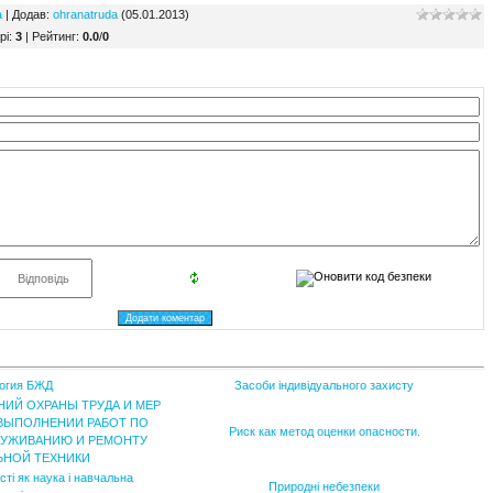
а
|
Додав
:
ohranatruda
(05.01.2013)
рі
:
3
|
Рейтинг
:
0.0
/
0
огия БЖД
Засоби індивідуального захисту
ИЙ ОХРАНЫ ТРУДА И МЕР
ВЫПОЛНЕНИИ РАБОТ ПО
Риск как метод оценки опасности.
ЛУЖИВАНИЮ И РЕМОНТУ
ЬНОЙ ТЕХНИКИ
ті як наука і навчальна
Природні небезпеки