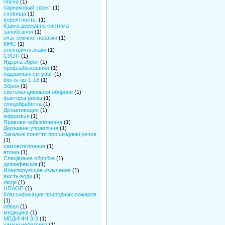
гігієна
(1)
парниковый эфект
(1)
сховища
(1)
вероятность.
(1)
Єдина державна система
запобігання
(1)
очаг хімічної поразки
(1)
МНС
(1)
електричні знаки
(1)
СУОП
(1)
Ядерна зброя
(1)
профзабозевания
(1)
надзвичані ситуації
(1)
this-is-up-1-16
(1)
Зброя
(1)
система цивільної оборони
(1)
факторы риска
(1)
спецобработка
(1)
Дезактивация
(1)
інфразвук
(1)
Правове забезпечення
(1)
Державне управління
(1)
Загальні поняття про шкідливі речов
(1)
самовозгорание
(1)
втома
(1)
Спеціальна обробка
(1)
дизинфекция
(1)
Ионизирующие излучения
(1)
якість води
(1)
люди
(1)
НПАОП
(1)
Классификация природных пожаров
(1)
обвал
(1)
медицина
(1)
МЕДИЧНІ ЗІЗ
(1)
хімічні небезпеки
(1)